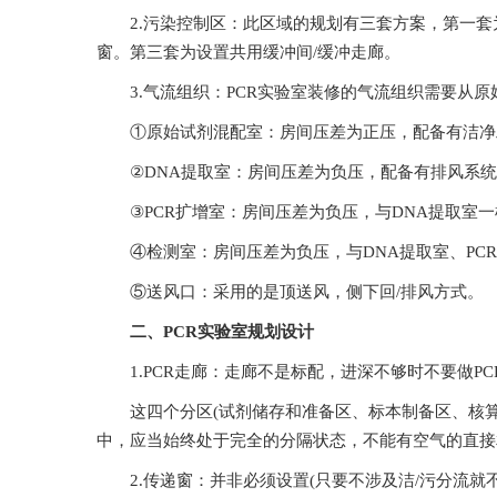
2.污染控制区：此区域的规划有三套方案，第一
窗。第三套为设置共用缓冲间/缓冲走廊。
3.气流组织：PCR实验室装修的气流组织需要从原始试剂混配室
①原始试剂混配室：房间压差为正压，配备有洁净工
②DNA提取室：房间压差为负压，配备有排风系统
③PCR扩增室：房间压差为负压，与DNA提取室一样
④检测室：房间压差为负压，与DNA提取室、PC
⑤送风口：采用的是顶送风，侧下回/排风方式。
二、PCR实验室规划设计
1.PCR走廊：走廊不是标配，进深不够时不要做PCR
这四个分区(试剂储存和准备区、标本制备区、核
中，应当始终处于完全的分隔状态，不能有空气的直接相通
2.传递窗：并非必须设置(只要不涉及洁/污分流就不