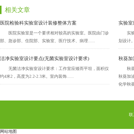
相关文章
医院检验科实验室设计装修整体方案
实验室规
医院实验室是一个要求相对较高的实验室。医院由门诊
实验
部、急诊部、住院部、实验室、医疗技术、病理......
划设计
洁净实验室设计要点(无菌实验室设计要求)
秋葵加
无菌洁净实验室设计要求：工作室应矮而平坦，面积仅
秋葵
约4米2，高度为2.2-2.3米。室内装饰......
秋葵加油
化学秋葵加
联系
网站地图