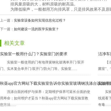
排风量原吸的大，材料原吸的耐高温。
为降低噪声，一般都用万向排风罩，只是排风效果不及原吸罩
上一篇：
实验室设备如何实现信息化过程？
下一篇：
如何建设一流的医学实验室？
相关文章
实验室一般用什么门？实验室门的要求
洁净车
实验室一般使用的门有地弹簧钢化玻璃单开门/双开
【洁
门、实木复合单开门/双开门/防火门等。实验室......
菌室”、
秋葵app官方网站下载实验室告诉你实验室玻璃钢洗涤台该如何保养
实验室
洗涤台面的维护与保养：定期维护保养可延长台面的使
实验
用寿命；如何维护才妥当？秋葵app官方网站下载实验室教
线观看下
您方法......
有毒......