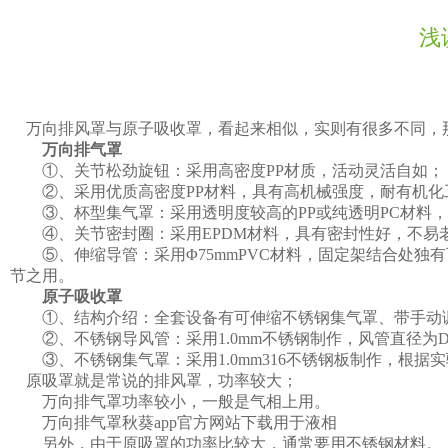
浅
万向排风罩与原子吸收罩，看起来相似，实则有很多不同，那
万向排气罩
①、关节松劲旋钮：采用高密度PP材质，活动灵活自如；
②、采用优质高密度PP材料，具有高机械强度，耐有机化工试
③、杯型集气罩：采用透明度较高的PP或纯透明PC材料
④、关节密封圈：采用EPDM材料，具有密封性好，不易老
⑤、伸缩导管：采用Φ75mmPVC材料，固定架结合处
节之用。
原子吸收罩
①、结构介绍：全套设备有可伸缩不锈钢集气罩、带手动
②、不锈钢导风管：采用1.0mm不锈钢制作，风管直径为
③、不锈钢集气罩：采用1.0mm316不锈钢板制作，根
原吸罩就是常说的排风罩，功率较大；
万向排气罩功率较小，一般是气相上用。
万向排气罩秋葵app官方网站下载用于液相
另外，由于原吸罩的功率比较大，通常要用不锈钢材料。